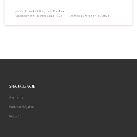
przez
Adwokat Bogdan Merker
Opublikowano
18 września, 2021
Updated
19 września, 2021
SPECJALIZACJE
Alimenty
Podział Majątku
Rozwód