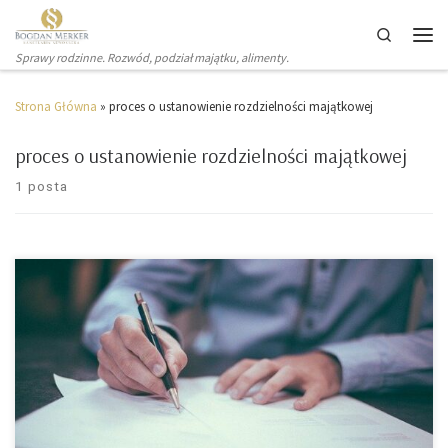
Search
Sprawy rodzinne. Rozwód, podział majątku, alimenty.
Strona Główna
»
proces o ustanowienie rozdzielności majątkowej
proces o ustanowienie rozdzielności majątkowej
1 posta
Z chwilą zawarcia małżeństwa pomiędzy małżonkami
powstaje wspólność majątkowa (wspólność ustawowa). Tym
samym, od dnia zawarcia małżeństwa powstaje majątek
wspólny małżonków. Do majątku wspólnego zaliczane są:
wynagrodzenie za pracę, dochody z działalności gospodarczej,
dochody z majątków osobistych i majątku wspólnego stron –