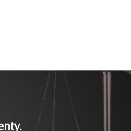
Search
n Merker