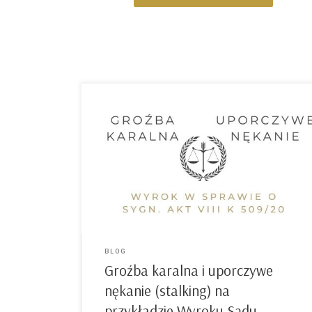
Link do Wyroku Sądu Rejonowego w Katowicach,
sygn. akt VIII K 509/20 Art. 190 – [Groźba karalna]
– Kodeks karny § 1. Kto grozi innej osobie
popełnieniem przestępstwa na jej szkodę lub
szkodę osoby najbliższej, jeżeli groźba wzbudza w
zagrożonym uzasadnioną obawę, że będzie
spełniona, podlega grzywnie, karze ograniczenia
wolności […]
BLOG
Groźba karalna i uporczywe
nękanie (stalking) na
przykładzie Wyroku Sądu …