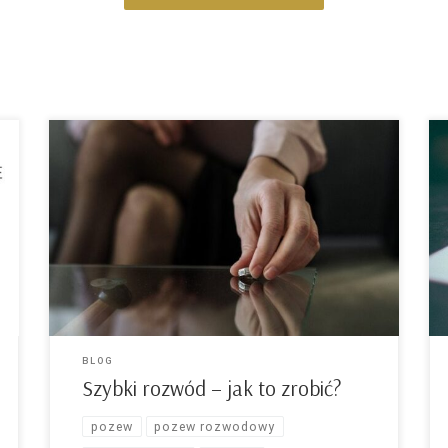
Sądy od kilku lat działają znacznie wolniej, Covid
pogorszył sytuację, ale jest też dobra wiadomość.
Każdy sędzia chce wydać jak najwięcej wyroków i
zrobić to szybko, bo każdy z sędziów jest rozliczny
z ilości załatwionych spraw. Wyrok rozwodowy
wydaje Sąd Okręgowy, od lipca 2021 roku do
końca pandemii i przez […]
BLOG
Szybki rozwód – jak to zrobić?
pozew
pozew rozwodowy