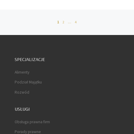
1
2
…
4
SPECJALIZACJE
Alimenty
Podział Majątku
Rozwód
USŁUGI
Obsługa prawna firm
Porady prawne