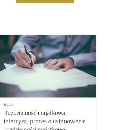
Z chwilą zawarcia małżeństwa pomiędzy
małżonkami powstaje wspólność majątkowa
(wspólność ustawowa). Tym samym, od dnia
zawarcia małżeństwa powstaje majątek wspólny
małżonków. Do majątku wspólnego zaliczane są:
wynagrodzenie za pracę, dochody z działalności
gospodarczej, dochody z majątków osobistych i
majątku wspólnego stron – np. czynsz za
wynajmowane komuś mieszkanie, środki […]
BLOG
Rozdzielność majątkowa,
intercyza, proces o ustanowienie
rozdzielności majątkowej