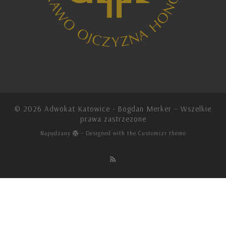
© 2026
Adwokat Katowice - Bogdan Merker
– Wszelkie
prawa zastrzezone
Napędzany
– Designed with the
Customizr theme