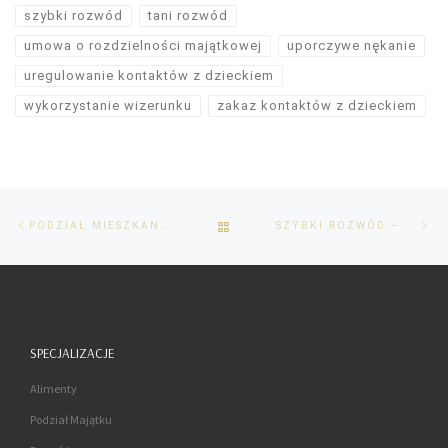
szybki rozwód
tani rozwód
umowa o rozdzielności majątkowej
uporczywe nękanie
uregulowanie kontaktów z dzieckiem
wykorzystanie wizerunku
zakaz kontaktów z dzieckiem
Przeglądanie
Poprzedni
Na
POWRÓT
PODZIAŁ MIESZKANIA PO ROZWODZIE.
SZYBKI ROZWÓD – JAK TO ZROBIĆ?
Wpisów
post
po
DO
LISTY
POSTÓW
SPECJALIZACJE
Alimenty
Podział Majątku