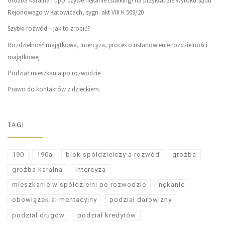
Groźba karalna i uporczywe nękanie (stalking) na przykładzie Wyroku Sądu
Rejonowego w Katowicach, sygn. akt VIII K 509/20
Szybki rozwód – jak to zrobić?
Rozdzielność majątkowa, intercyza, proces o ustanowienie rozdzielności
majątkowej
Podział mieszkania po rozwodzie.
Prawo do kontaktów z dzieckiem.
TAGI
190
190a
blok spółdzielczy a rozwód
groźba
groźba karalna
intercyza
mieszkanie w spółdzielni po rozwodzie
nękanie
obowiązek alimentacyjny
podział darowizny
podział długów
podział kredytów