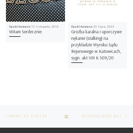
Opublikowano
12 listopada, 2016
Opublikowano
20 lipca, 2023
Witam Serdecznie.
Groźba karalna i uporczywe
nękanie (stalking) na
przykładzie Wyroku Sądu
Rejonowego w Katowicach,
sygn. akt VIII K 509/20
Przeglądanie
Poprzedni
Na
POWRÓT
PRAWO DO KONTAKTÓW Z DZIECKIEM.
ROZDZIELNOŚĆ MAJĄTKOWA, INTERCYZA, PROCES O USTANOWIENIE ROZDZIELNOŚCI MAJĄTKOWEJ
Wpisów
post
po
DO