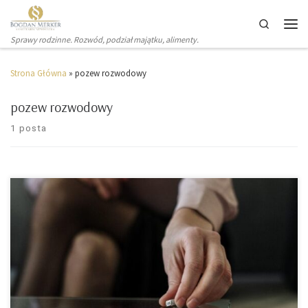
Search
Sprawy rodzinne. Rozwód, podział majątku, alimenty.
Strona Główna
»
pozew rozwodowy
pozew rozwodowy
1 posta
Sądy od kilku lat działają znacznie wolniej, Covid pogorszył
sytuację, ale jest też dobra wiadomość. Każdy sędzia chce
wydać jak najwięcej wyroków i zrobić to szybko, bo każdy z
sędziów jest rozliczny z ilości załatwionych spraw. Wyrok
rozwodowy wydaje Sąd Okręgowy, od lipca 2021 roku do
końca pandemii i przez […]