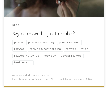
BLOG
Szybki rozwód – jak to zrobić?
pozew
pozew rozwodowy
prosty rozwód
rozwód
rozwód Częstochowa
rozwód Gliwice
rozwód Katowice
rozwody
szybki rozwód
tani rozwód
przez
Adwokat Bogdan Merker
Opublikowano
17 października, 2021
Updated
4 listopada, 2024