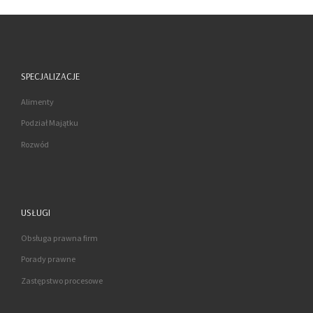
SPECJALIZACJE
Alimenty
Podział Majątku
Rozwód
USŁUGI
Obsługa prawna firm
Porady prawne
Zastępstwo procesowe