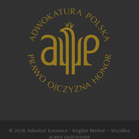
© 2026
Adwokat Katowice - Bogdan Merker
– Wszelkie
prawa zastrzezone