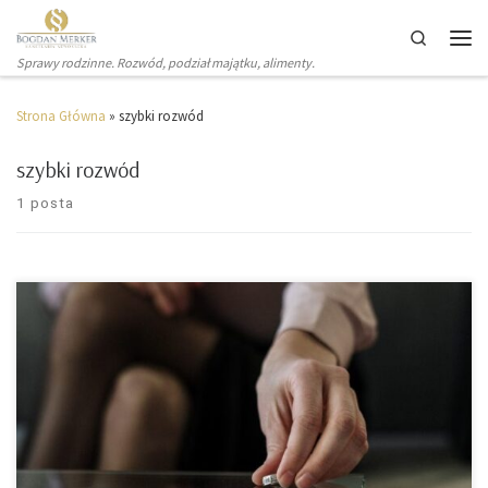
Search
Sprawy rodzinne. Rozwód, podział majątku, alimenty.
Strona Główna
»
szybki rozwód
szybki rozwód
1 posta
Sądy od kilku lat działają znacznie wolniej, Covid pogorszył
sytuację, ale jest też dobra wiadomość. Każdy sędzia chce
wydać jak najwięcej wyroków i zrobić to szybko, bo każdy z
sędziów jest rozliczny z ilości załatwionych spraw. Wyrok
rozwodowy wydaje Sąd Okręgowy, od lipca 2021 roku do
końca pandemii i przez […]