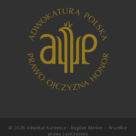
© 2026
Adwokat Katowice - Bogdan Merker
– Wszelkie
prawa zastrzezone