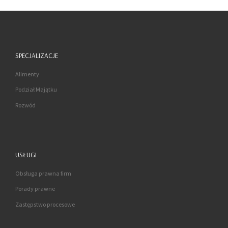
SPECJALIZACJE
Alimenty
Podział Majątku
Rozwód
USŁUGI
Obsługa prawna firm
Porady prawne
Zastępstwo procesowe