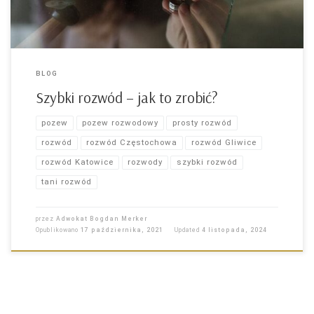
BLOG
Szybki rozwód – jak to zrobić?
pozew
pozew rozwodowy
prosty rozwód
rozwód
rozwód Częstochowa
rozwód Gliwice
rozwód Katowice
rozwody
szybki rozwód
tani rozwód
przez
Adwokat Bogdan Merker
Opublikowano
17 października, 2021
Updated
4 listopada, 2024