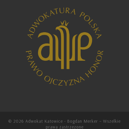
© 2026
Adwokat Katowice - Bogdan Merker
– Wszelkie
prawa zastrzezone