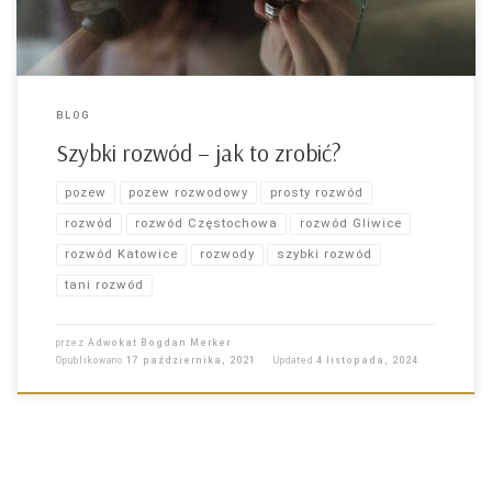
BLOG
Szybki rozwód – jak to zrobić?
pozew
pozew rozwodowy
prosty rozwód
rozwód
rozwód Częstochowa
rozwód Gliwice
rozwód Katowice
rozwody
szybki rozwód
tani rozwód
przez
Adwokat Bogdan Merker
Opublikowano
17 października, 2021
Updated
4 listopada, 2024