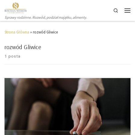
Search
Sprawy rodzinne. Rozwód, podział majątku, alimenty.
Strona Główna
»
rozwód Gliwice
rozwód Gliwice
1 posta
Sądy od kilku lat działają znacznie wolniej, Covid pogorszył
sytuację, ale jest też dobra wiadomość. Każdy sędzia chce
wydać jak najwięcej wyroków i zrobić to szybko, bo każdy z
sędziów jest rozliczny z ilości załatwionych spraw. Wyrok
rozwodowy wydaje Sąd Okręgowy, od lipca 2021 roku do
końca pandemii i przez […]