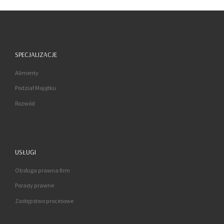
SPECJALIZACJE
Alimenty
Podział Majątku
Rozwód
USŁUGI
Obsługa prawna firm
Porady prawne
Zastępstwo procesowe